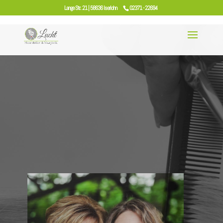
Lange Str. 21 | 58636 Iserlohn
02371 - 22694